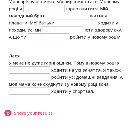
У новорічну ніч моя сім’я вирішила таке. У новому
році я
гарно вчитися. Мій
молодший брат
вчитися
плавати. Мої батьки
ходити у
походи. Усі ми
їсти здорову їжу.
А що ти
робити у новому році?
Леся
У мене не дуже гарні оцінки. Тому в новому році я
ходити на усі заняття. Я також
робити усі домашні завдання. А
моя мама хоче схуднути і у новому році вона
ходити у спортзал.
c
Share your results.