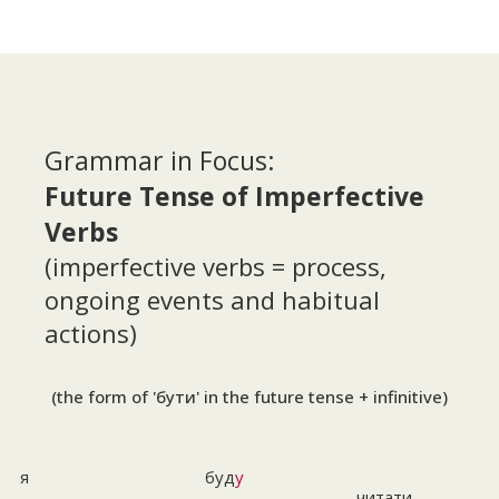
Grammar in Focus:
Future Tense of Imperfective
Verbs
(imperfective verbs = process,
ongoing events and habitual
actions)
(the form of 'бути' in the future tense + infinitive)
я
буд
у
читати