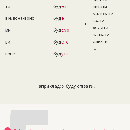
ти
буд
еш
писати
малювати
він/вона/воно
буд
е
грати
+
ходити
ми
буд
емо
плавати
співати
ви
буд
ете
…
вони
буд
уть
Наприклад:
Я буду співати.