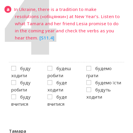
a
In Ukraine, there is a tradition to make
resolutions («обіцянки») at New Year’s. Listen to
what Tamara and her friend Lesia promise to do
in the coming year and check the verbs as you
hear them.
[S11.4]
буду
будеш
будемо
ходити
робити
грати
буду
буде
будемо їсти
робити
ходити
будуть
буду
буде
ходити
вчитися
вчитися
Тамара