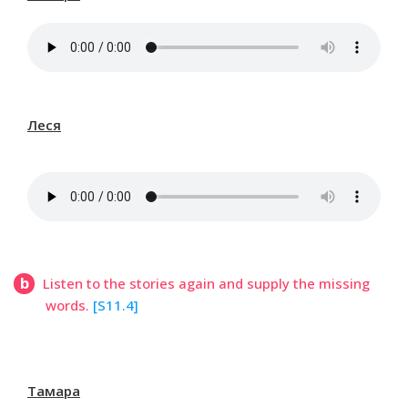
Леся
b
Listen to the stories again and supply the missing
words.
[S11.4]
Тамара