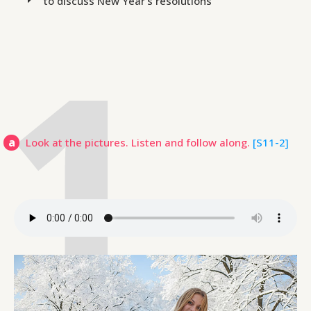
to discuss New Year’s resolutions
a
Look at the pictures. Listen and follow along.
[S11-2]