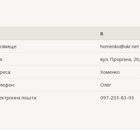
B
ізвище:
homenko@ukr.net
я:
вул. Прорізна, 26,
реса:
Хоменко
лефон:
Олег
ектронна пошта:
097-233-83-93