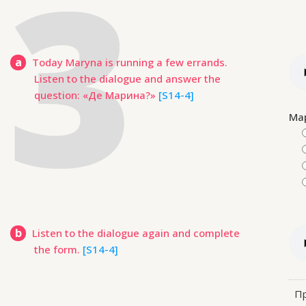
a
Today Maryna is running a few errands.
Listen to the dialogue and answer the
question: «Де Марина?»
[S14-4]
Ма
b
Listen to the dialogue again and complete
the form.
[S14-4]
Пр