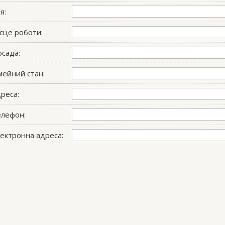
’я:
сце роботи:
сада:
мейний стан:
реса:
елефон:
ектронна адреса: