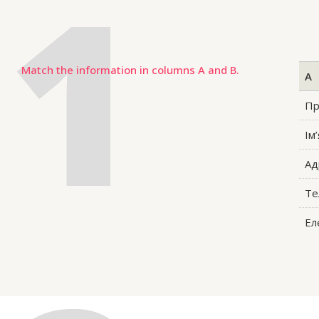
Match the information in columns A and B.
А
Пр
Ім’
Ад
Те
Ел