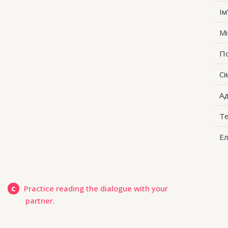
Ім
Мі
По
Сі
Ад
Т
Ел
c
Practice reading the dialogue with your
partner.