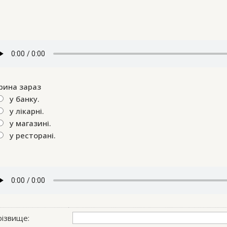
рина зараз
у банку.
у лікарні.
у магазині.
у ресторані.
ізвище: