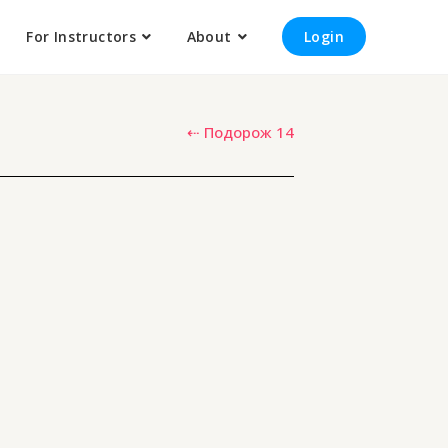
For Instructors
About
Login
⇠ Подорож 14