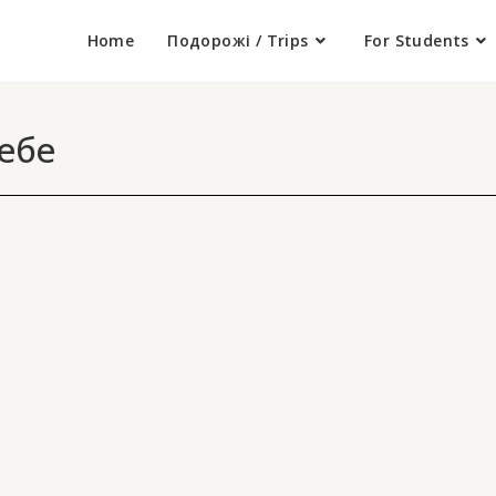
Home
Подорожі / Trips
For Students
ебе