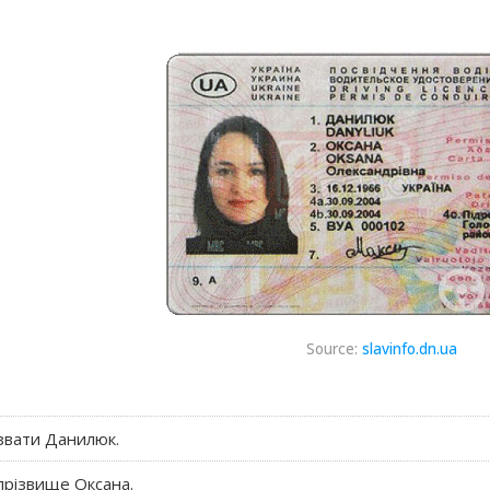
Source:
slavinfo.dn.ua
 звати Данилюк.
 прізвище Оксана.