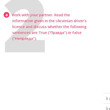
a
Work with your partner. Read the
information given in the Ukrainian driver’s
licence and discuss whether the following
sentences are True (“Правда”) or False
(“Неправда”).
Її
Її