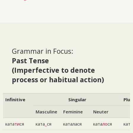
Grammar in Focus:
Past Tense
(Imperfective to denote
process or habitual action)
Infinitive
Singular
Plur
Masculine
Feminine
Neuter
ката
ти
ся
ката
_
ся
каталася
ката
ло
ся
ката