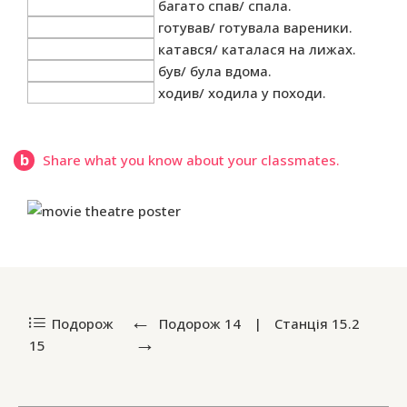
багато спав/ спала.
готував/ готувала вареники.
катався/ каталася на лижах.
був/ була вдома.
ходив/ ходила у походи.
b
Share what you know about your classmates.
Подорож
Подорож
14
|
Станція
15.2
15