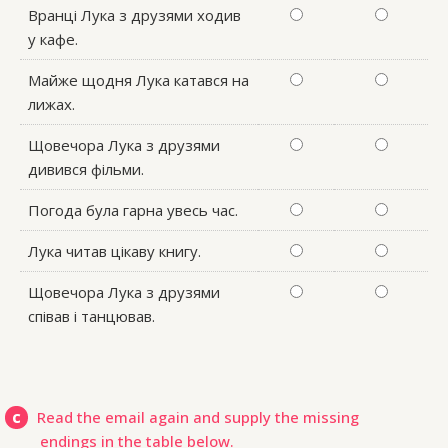
Вранці Лука з друзями ходив
y кафе.
Майже щодня Лука катався на
лижах.
Щовечора Лука з друзями
дивився фільми.
Погода була гарна увесь час.
Лука читав цікаву книгу.
Щовечора Лука з друзями
співав і танцював.
c
Read the email again and supply the missing
endings in the table below.