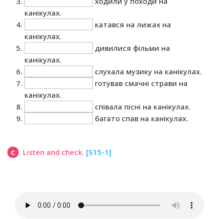
ходили у походи на
канікулах.
катався на лижах на
канікулах.
дивилися фільми на
канікулах.
слухала музику на канікулах.
готував смачні страви на
канікулах.
співала пісні на канікулах.
багато спав на канікулах.
c
Listen and check.
[S15-1]