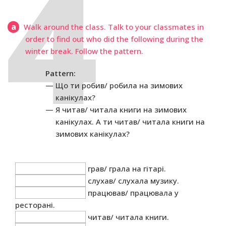
a
Walk around the class. Talk to your classmates in
order to find out who did the following during the
winter break. Follow the pattern.
Pattern:
Що ти робив/ робила на зимових
канікулах?
Я читав/ читала книги на зимових
канікулах. А ти читав/ читала книги на
зимових канікулах?
грав/ грала на гітарі.
cлухав/ cлухала музику.
працював/ працювала y
ресторані.
читав/ читала книги.