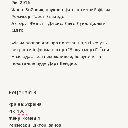
Рік
:
2016
Жанр
: Бойовик, науково-фантастичний фільм
Режисер
: Гарет Едвардс
Актори
: Фелісіті Джонс, Дієго Луна, Джиммі
Смітс
Фільм розповідає про повстанців, які хочуть
викрасти інформацію про “Зірку смерті”. Їхня
місія здається неможливою, бо зупиняти
повстанців буде Дарт Вейдер.
Рецензія 3
Країна
: Україна
Рік
:
1961
Жанр
: Комедія
Режисери
: Віктор Іванов