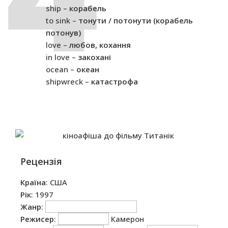
ship –
корабель
to sink –
тонути / потонути (корабель
потонув)
love –
любов, кохання
in love –
закохані
ocean –
океан
shipwreck –
катастрофа
Рецензія
Країна
: США
Рік
: 1997
Жанр
:
Режисер
:
Камерон