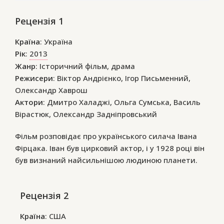
Рецензія 1
Країна
: Україна
Рік
:
2013
Жанр
: Історичний фільм, драма
Режисери
: Віктор Андрієнко, Ігор Письменний,
Олександр Хаврош
Актори
: Дмитро Халаджі, Ольга Сумська, Василь
Вірастюк, Олександр Задніпровський
Фільм розповідає про українського силача Івана
Фірцака. Іван був цирковий актор, і у 1928 році він
був визнаний найсильнішою людиною планети.
Рецензія 2
Країна
: США