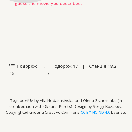
guess the movie you described.
Подорож
Подорож
17
|
Станція
18.2
18
ПодорожіUA by Alla Nedashkivska and Olena Sivachenko (in
collaboration with Oksana Perets). Design by Sergiy Kozakov.
Copyrighted under a Creative Commons
CC BY-NC-ND 4.0
License.