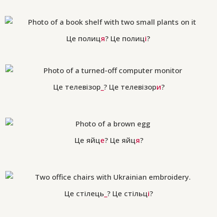
Це полиц
я
? Це полиц
і
?
Це телевізор
_
? Це телевізор
и
?
Це яйц
е
? Це яйц
я
?
Це стілець
_
? Це стільц
і
?