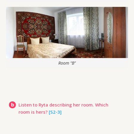
Room “B”
b
Listen to Ryta describing her room. Which
room is hers?
[S2-3]