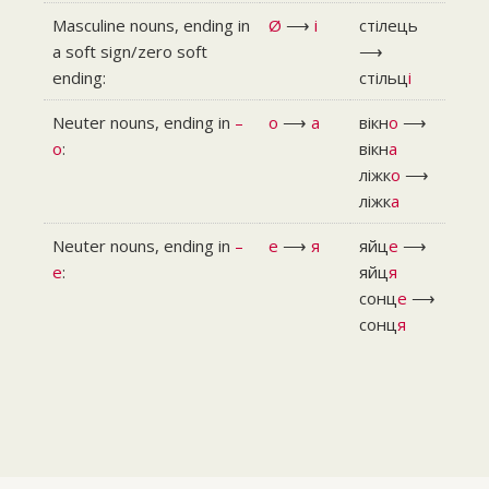
Masculine nouns, ending in
Ø
⟶
і
стілець
a soft sign/zero soft
⟶
ending:
стільц
і
Neuter nouns, ending in
–
о
⟶
а
вікн
о
⟶
о
:
вікн
а
ліжк
о
⟶
ліжк
а
Neuter nouns, ending in
–
е
⟶
я
яйц
е
⟶
е
:
яйц
я
сонц
е
⟶
сонц
я