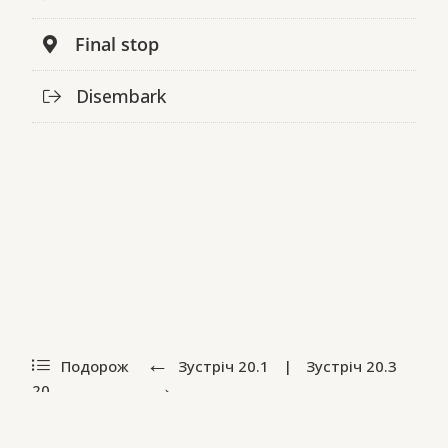
Final stop
Disembark
Подорож
Зустріч
20.1
|
Зустріч
20.3
20