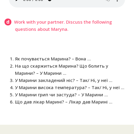
d
Work with your partner. Discuss the following
questions about Maryna.
Як почувається Марина? – Вона …
На що скаржиться Марина? Що болить у
Марини? – У Марини …
У Марини закладений ніс? – Так/ Hi, у неї …
У Марини висока температура? – Так/ Hi, у неї …
У Марини грип чи застуда? – У Марини …
Що дав лікар Марині? – Лікар дав Марині …