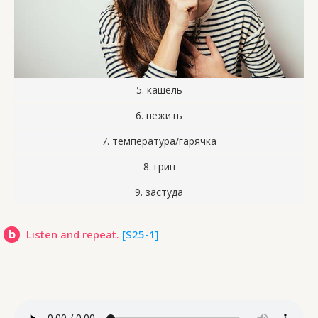
5. кашель
6. нежить
7. температура/гарячкa
8. грип
9. застуда
b
Listen and repeat.
[S25-1]