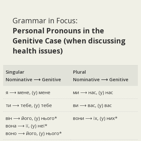
Grammar in Focus:
Personal Pronouns in the
Genitive Case (when discussing
health issues)
Singular
Plural
Nominative ⟶ Genitive
Nominative ⟶ Genitive
я ⟶ мене, (у) мене
ми ⟶ нас, (у) нас
ти ⟶ тебе, (у) тебе
ви ⟶ вас, (у) вас
він ⟶ його, (у) нього*
вони ⟶ їх, (у) них*
вона ⟶ її, (у) неї*
воно ⟶ його, (у) нього*