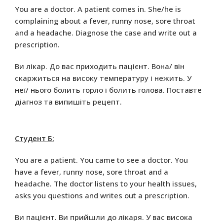
You are a doctor. A patient comes in. She/he is
complaining about a fever, runny nose, sore throat
and a headache. Diagnose the case and write out a
prescription.
Ви лікар. До вас приходить пацієнт. Вона/ він
скаржиться на високу температуру і нежить. У
неї/ нього болить горло і болить голова. Поставте
діагноз та випишіть рецепт.
Студент Б:
You are a patient. You came to see a doctor. You
have a fever, runny nose, sore throat and a
headache. The doctor listens to your health issues,
asks you questions and writes out a prescription.
Ви пацієнт. Ви прийшли до лікаря. У вас висока