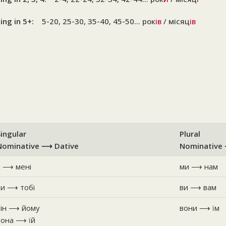
ing in 5+:
5-20, 25-30, 35-40, 45-50… рок
ів
/ місяц
ів
Singular
Plural
Nominative ⟶ Dative
Nominative
я ⟶ мені
ми ⟶ нам
ти ⟶ тобі
ви ⟶ вам
він ⟶ йому
вони ⟶ їм
вона ⟶ їй