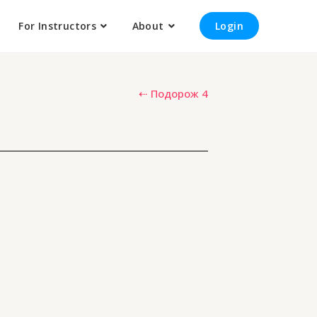
For Instructors
About
Login
⇠ Подорож 4