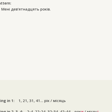
attern:
Мені дев’ятнадцять років.
ing in 1:
1, 21, 31, 41… рік / місяць
ing in 2, 3, 4:
2-4, 22-24, 32-34, 42-44… рок
и
/ місяц
і