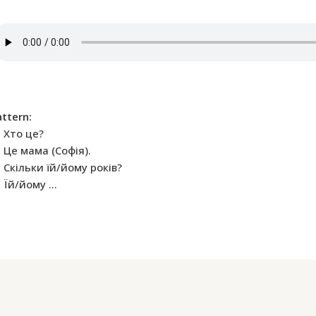
attern:
Хто це?
Це мама (Софія).
Скільки їй/йому років?
Їй/йому …