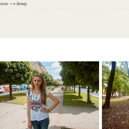
воно ⟶ йому