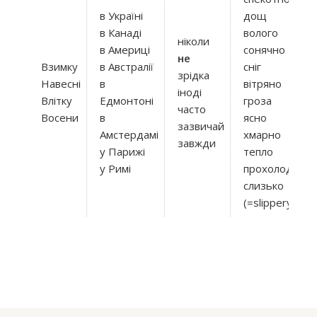
в Україні
дощ
в Канаді
волого
ніколи
в Америці
сонячно
не
Взимку
в Австралії
сніг
зрідка
Навесні
в
вітряно
іноді
Влітку
Едмонтоні
гроза
часто
Восени
в
ясно
зазвичай
Амстердамі
хмарно
завжди
у Парижі
тепло
у Римі
прохолодно
слизько
(=slippery)