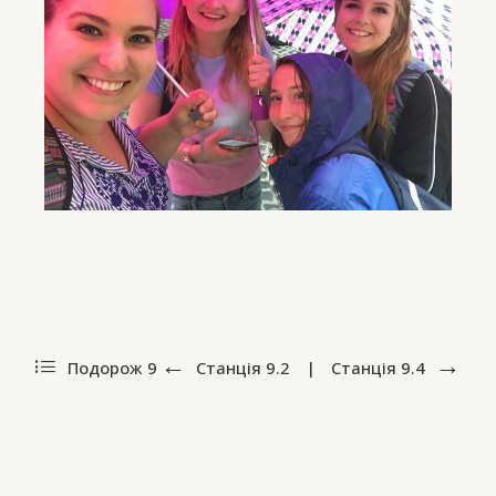
Подорож 9
Станція
9.2
|
Станція
9.4
ПодорожіUA by Alla Nedashkivska and Olena Sivachenko (in
collaboration with Oksana Perets). Design by Sergiy Kozakov.