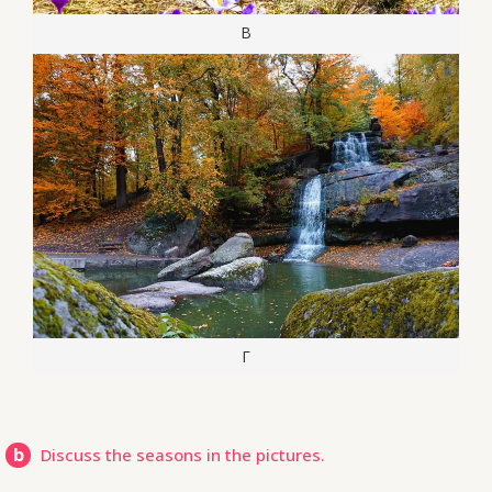
В
Г
b
Discuss the seasons in the pictures.