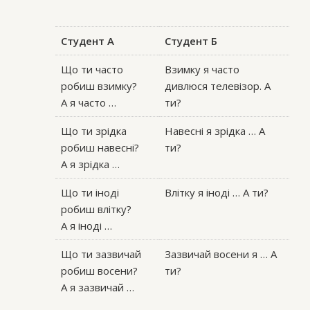
Студент А
Студент Б
Що ти часто
Взимку я часто
робиш взимку?
дивлюся телевізор. A
А я часто …
ти?
Що ти зрідка
Навесні я зрідка … A
робиш навесні?
ти?
А я зрідка …
Що ти іноді
Влітку я іноді … А ти?
робиш влітку?
А я іноді …
Що ти зазвичай
Зазвичай восени я … А
робиш восени?
ти?
А я зазвичай …