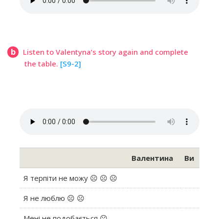
b
Listen to Valentyna’s story again and complete
the table.
[S9-2]
Валентина
Ви
Я терпіти не можу ☹ ☹ ☹
Я не люблю ☹ ☹
Мені не подобається ☹