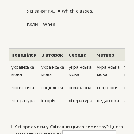
Які заняття… = Which classes…
Коли = When
Понеділок
Вівторок
Середа
Четвер
П’я
українська
українська
українська
українська
укра
мова
мова
мова
мова
мов
лінгвістика
соціологія
психологія
соціологія
псих
література
історія
література
педагогіка
фол
Які предмети
у Світлани цього семестру? Цього