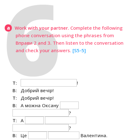
a
Work with your partner.
Complete the following
phone conversation using the phrases from
Вправи 2 and 3. Then listen to the conversation
and check your answers.
[S5-5]
T:
!
B:
Добрий вечір!
T:
Добрий вечір!
B:
А можна Оксану
?
T:
А
?
B:
Це
Валентина.