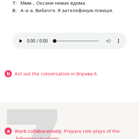
T:
Ммм… Оксани немає вдома.
B:
А-а-а. Вибачте. Я зателефоную пізніше.
b
Act out the conversation in Вправа 6.
a
Work collaboratively.
Prepare role-plays of the
following situations.