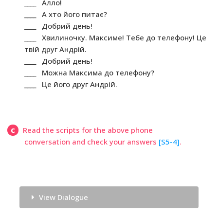
____ Алло!
____ А хто його питає?
____ Добрий день!
____ Хвилиночку. Максиме! Тебе до телефону! Це
твій друг Андрій.
____ Добрий день!
____ Можна Максима до телефону?
____ Це його друг Андрій.
c
Read the scripts for the above phone
conversation and check your answers
[S5-4]
.
View Dialogue