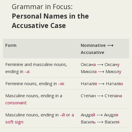
Grammar in Focus:
Personal Names in the
Accusative Case
Form
Nominative ⟶
Accusative
Feminine and masculine nouns,
Оксан
а
⟶ Оксан
у
ending in
–a
:
Микол
а
⟶ Микол
у
Feminine nouns, ending in
–ія
:
Наталі
я
⟶ Наталі
ю
Masculine nouns, ending in a
Степан ⟶ Степан
а
consonant
:
Masculine nouns, ending in
–й
or
a
Андрі
й
⟶ Андр
ія
soft sign
:
Васил
ь
⟶ Васил
я