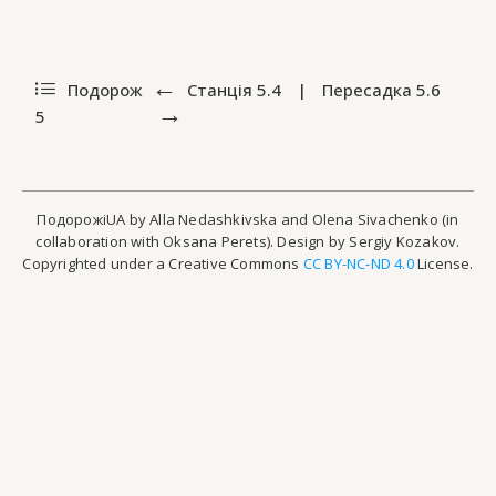
Подорож
Станція
5.4
|
Пересадка
5.6
5
ПодорожіUA by Alla Nedashkivska and Olena Sivachenko (in
collaboration with Oksana Perets). Design by Sergiy Kozakov.
Copyrighted under a Creative Commons
CC BY-NC-ND 4.0
License.