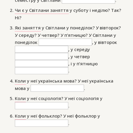
семестру у Світлани
.
Чи є у Світлани заняття
у суботу і неділю? Так?
Ні?
Які заняття
у Світлани у понеділок? У вівторок?
У середу? У четвер? У п’ятницю? У Світлани у
понеділок
, у вівторок
, у середу
, у четвер
, і у п’ятницю
.
Коли
у неї українська мова? У неї українська
мова у
.
Коли
у неї соціологія? У неї соціологія у
.
Коли
у неї фольклор? У неї фольклор у
.